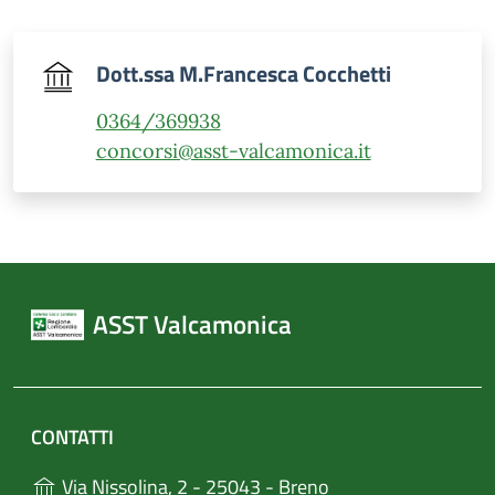
Dott.ssa M.Francesca Cocchetti
0364/369938
concorsi@asst-valcamonica.it
ASST Valcamonica
CONTATTI
(apre in un'altra sch
Via Nissolina, 2 - 25043 - Breno