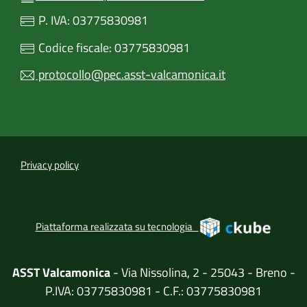
P. IVA: 03775830981
Codice fiscale: 03775830981
protocollo@pec.asst-valcamonica.it
Privacy policy
(apre in
Piattaforma realizzata su tecnologia
ASST Valcamonica
- Via Nissolina, 2 - 25043 - Breno -
P.IVA: 03775830981 - C.F.: 03775830981